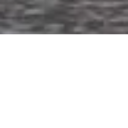
Firma, Verein, Privat -
Ihr Partner für den guten
Auftritt
Schnell, unkompliziert, professionell
Wir begleiten Sie. Bei Ihrer ersten Planung, Ihrer